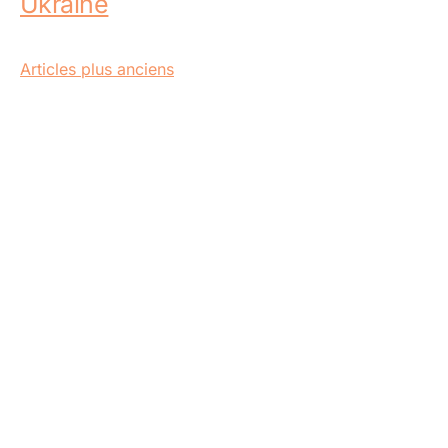
Ukraine
Navigation
Articles plus anciens
des
articles