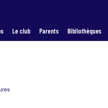
os
Le club
Parents
Bibliothèques
eures