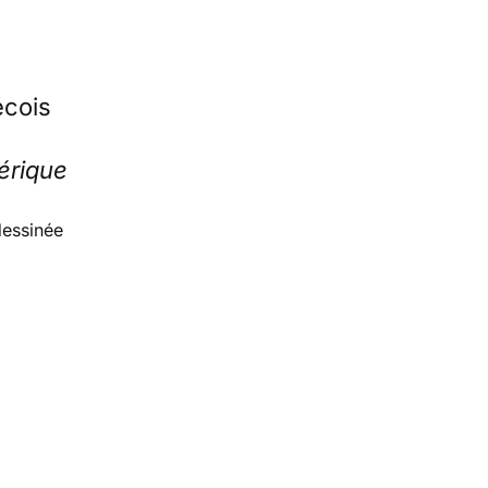
cois
érique
dessinée