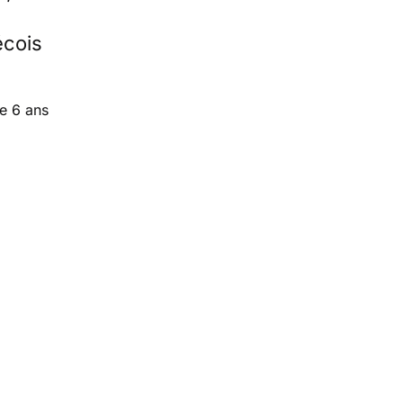
cois
e 6 ans