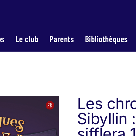
os
Le club
Parents
Bibliothèques
Les chr
Sibyllin 
sifflera 