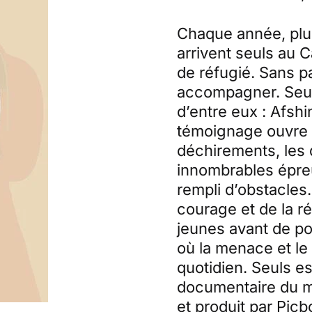
Chaque année, plu
arrivent seuls au 
de réfugié. Sans p
accompagner. Seuls
d’entre eux : Afshin
témoignage ouvre 
déchirements, les di
innombrables épre
rempli d’obstacles.
courage et de la ré
jeunes avant de po
où la menace et le 
quotidien. Seuls e
documentaire du m
et produit par Picb