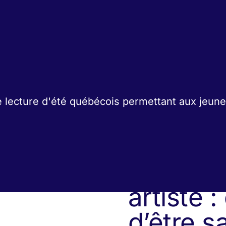
Comment
artiste :
d’être s