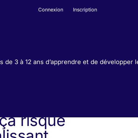
Connexion
Inscription
Suggestion suivante
 repérer un
 ça risque
alissant