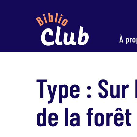
À pro
Type :
Sur 
de la forêt