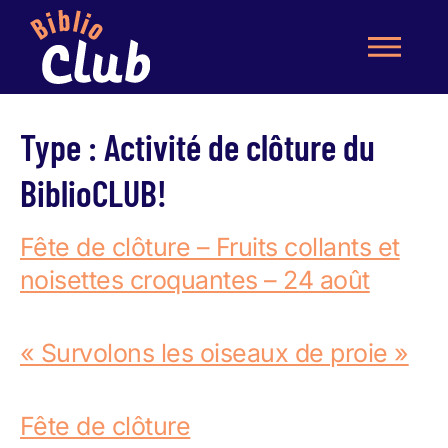
Type :
Activité de clôture du
BiblioCLUB!
Fête de clôture – Fruits collants et
noisettes croquantes – 24 août
« Survolons les oiseaux de proie »
Fête de clôture