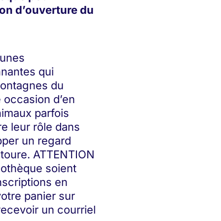
tion d’ouverture du
eunes
nantes qui
 montagnes du
 occasion d’en
imaux parfois
 leur rôle dans
pper un regard
 entoure. ATTENTION
liothèque soient
inscriptions en
tre panier sur
ecevoir un courriel