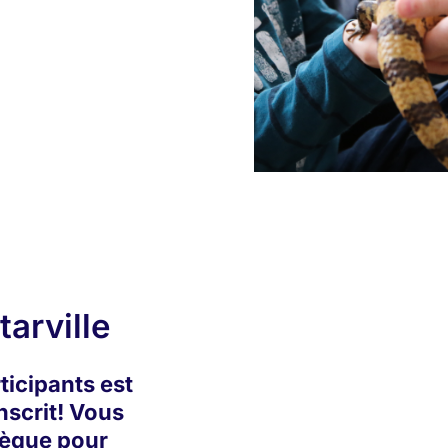
arville
ticipants est
inscrit! Vous
hèque pour