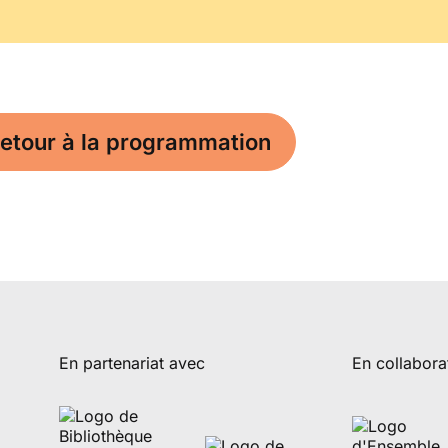
etour à la programmation
En partenariat avec
En collabora