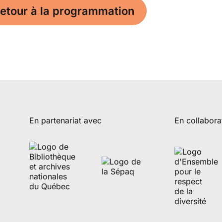
etour à la programmation
En partenariat avec
En collabora