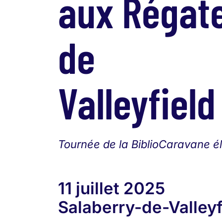
aux Régat
de
Valleyfield
Tournée de la BiblioCaravane él
11 juillet 2025
Salaberry-de-Valleyf