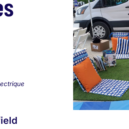
es
ectrique
ield