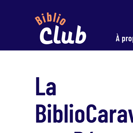
À pro
La
BiblioCara