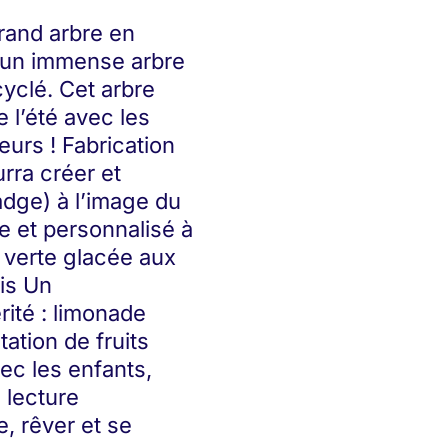
rand arbre en
t un immense arbre
cyclé. Cet arbre
 l’été avec les
urs ! Fabrication
ra créer et
dge) à l’image du
e et personnalisé à
 verte glacée aux
ais Un
rité : limonade
ation de fruits
ec les enfants,
 lecture
e, rêver et se