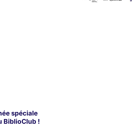
née spéciale
u BiblioClub !