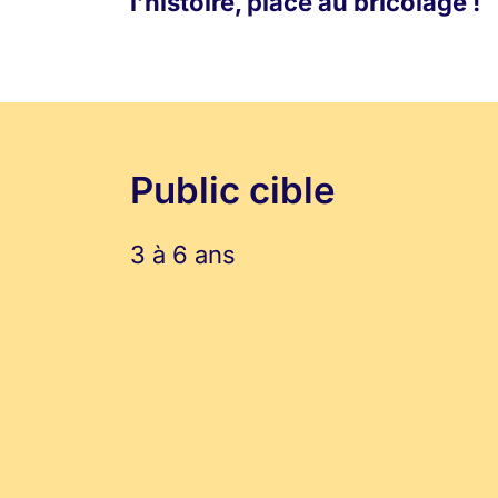
l’histoire, place au bricolage !
Public cible
3 à 6 ans